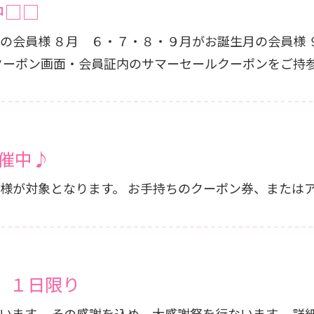
中□□
１０・１１・１２・１月がお
員様 ご招待♪ アプリクーポン画面・会員証内のサマーセールクーポンを
開催中♪
６・７・８・９月がお誕生日の会員様が対象となります。 お
祝】１日限り
トルをクリックして確認し