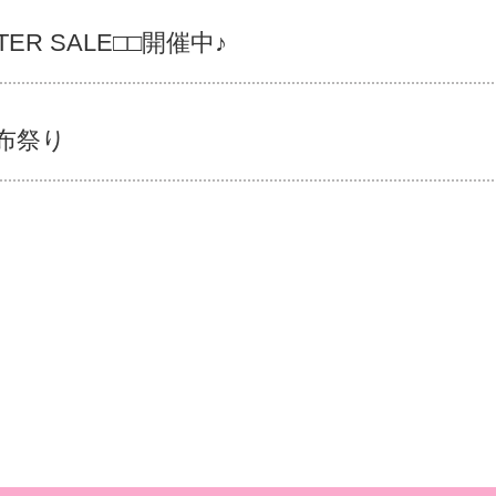
TER SALE□□開催中♪
布祭り