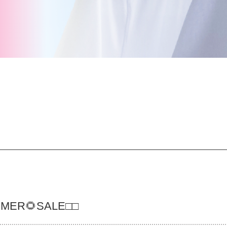
MER🌻SALE□□