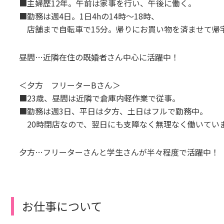
■主婦歴12年。午前は家事を行い、午後に働く。
■勤務は週4日。1日4hの14時～18時、
店舗まで自転車で15分。帰りにお買い物を済ませて帰
昼間…近隣在住の既婚者さん中心に活躍中！
＜夕方 フリーターBさん＞
■23歳、昼間は近隣で倉庫内軽作業で従事。
■勤務は週3日、平日は夕方、土日はフルで勤務中。
20時閉店なので、翌日にも支障なく無理なく働いてい
夕方…フリーターさんと学生さんが半々程度で活躍中！
お仕事について