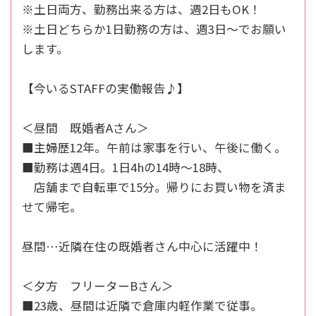
※土日両方、勤務出来る方は、週2日もOK！
※土日どちらか1日勤務の方は、週3日～でお願い
します。
【今いるSTAFFの実働報告♪】
＜昼間 既婚者Aさん＞
■主婦歴12年。午前は家事を行い、午後に働く。
■勤務は週4日。1日4hの14時～18時、
店舗まで自転車で15分。帰りにお買い物を済ま
せて帰宅。
昼間…近隣在住の既婚者さん中心に活躍中！
＜夕方 フリーターBさん＞
■23歳、昼間は近隣で倉庫内軽作業で従事。