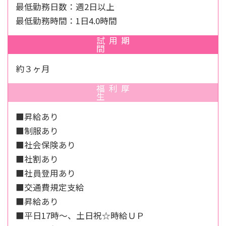
最低勤務日数：週2日以上
最低勤務時間：1日4.0時間
試用期
間
約３ヶ月
福利厚
生
■昇給あり
■制服あり
■社会保険あり
■社割あり
■社員登用あり
■交通費規定支給
■昇給あり
■平日17時～、土日祝☆時給ＵＰ