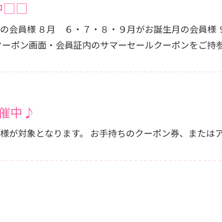
中□□
１０・１１・１２・１月がお
員様 ご招待♪ アプリクーポン画面・会員証内のサマーセールクーポンを
開催中♪
６・７・８・９月がお誕生日の会員様が対象となります。 お